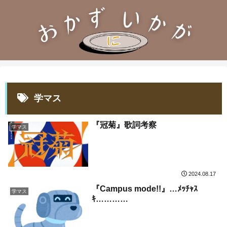
学マス
『冠菊』歌詞考察
学マス
2024.08.17
『Campus mode!!』…ﾒｯﾁｬｽ
学マス
ｷ…………