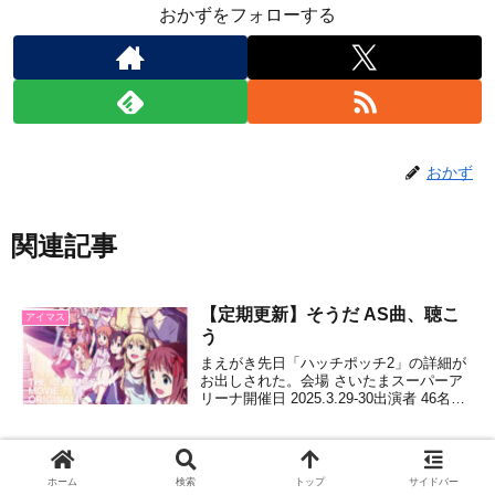
おかずをフォローする
おかず
関連記事
【定期更新】そうだ AS曲、聴こ
アイマス
う
まえがき先日「ハッチポッチ2」の詳細が
お出しされた。会場 さいたまスーパーア
リーナ開催日 2025.3.29-30出演者 46名と
のこと。チョーたのしみである。しかし、
AS全員参戦とはたまげたな。あなた達、
この後もっとエグイのあるんじゃない...
令和も6年経つらしいけど、僕は
アイマス
『DREAM』の話がしたいです
ホーム
検索
トップ
サイドバー