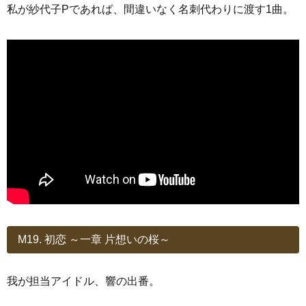
私が紗代子Pであれば、間違いなく名刺代わりに渡す1曲。
M19. 初恋 ～一章 片想いの桜～
我が担当アイドル、響の出番。