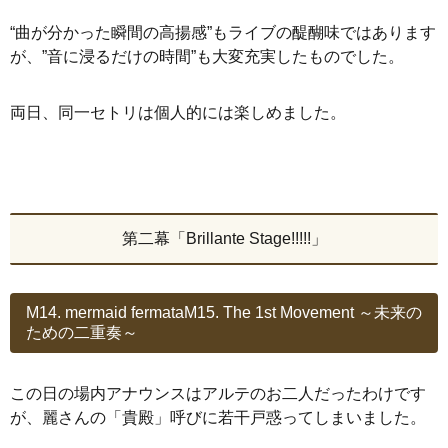
“曲が分かった瞬間の高揚感”もライブの醍醐味ではあります
が、”音に浸るだけの時間”も大変充実したものでした。
両日、同一セトリは個人的には楽しめました。
第二幕「Brillante Stage!!!!!」
M14. mermaid fermataM15. The 1st Movement ～未来の
ための二重奏～
この日の場内アナウンスはアルテのお二人だったわけです
が、麗さんの「貴殿」呼びに若干戸惑ってしまいました。