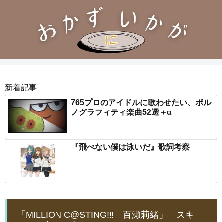
新着記事
765プロのアイドルに歌わせたい、ポル
ノグラフィティ楽曲52選＋α
『飛べない僕は泳いだ』歌詞考察
「MILLION C@STING!!! 百瀬莉緒」 スキ