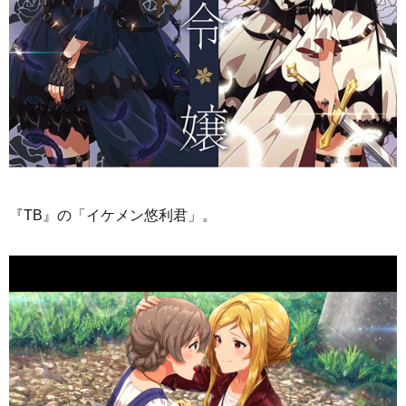
『TB』の「イケメン悠利君」。